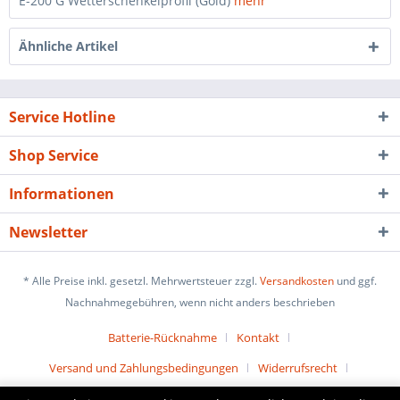
E-200 G Wetterschenkelprofil (Gold)
mehr
Ähnliche Artikel
Service Hotline
Shop Service
Informationen
Newsletter
* Alle Preise inkl. gesetzl. Mehrwertsteuer zzgl.
Versandkosten
und ggf.
Nachnahmegebühren, wenn nicht anders beschrieben
Batterie-Rücknahme
Kontakt
Versand und Zahlungsbedingungen
Widerrufsrecht
Datenschutz
AGB
Impressum