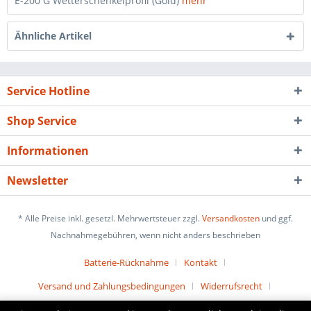
E-200 G Wetterschenkelprofil (Gold)
mehr
Ähnliche Artikel
Service Hotline
Shop Service
Informationen
Newsletter
* Alle Preise inkl. gesetzl. Mehrwertsteuer zzgl.
Versandkosten
und ggf.
Nachnahmegebühren, wenn nicht anders beschrieben
Batterie-Rücknahme
Kontakt
Versand und Zahlungsbedingungen
Widerrufsrecht
Datenschutz
AGB
Impressum