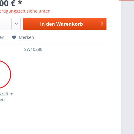
00 € *
ertigungszeit siehe unten
In den Warenkorb
hen
Merken
SW10288
0
zeit in
en