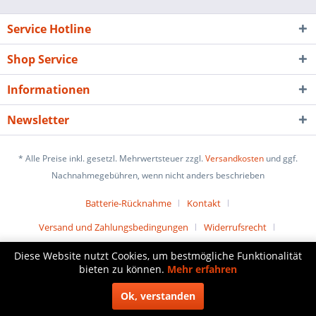
Service Hotline
Shop Service
Informationen
Newsletter
* Alle Preise inkl. gesetzl. Mehrwertsteuer zzgl.
Versandkosten
und ggf.
Nachnahmegebühren, wenn nicht anders beschrieben
Batterie-Rücknahme
Kontakt
Versand und Zahlungsbedingungen
Widerrufsrecht
Datenschutz
AGB
Impressum
Diese Website nutzt Cookies, um bestmögliche Funktionalität
bieten zu können.
Mehr erfahren
Realisiert mit Shopware
Ok, verstanden