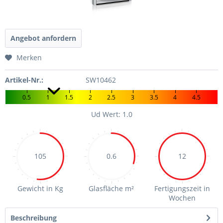
Angebot anfordern
Merken
Artikel-Nr.:
SW10462
0.5
1
1.5
2
2.5
3
3.5
4
4.5
Ud Wert: 1.0
105
0.6
12
Gewicht in Kg
Glasfläche m²
Fertigungszeit in
Wochen
Beschreibung