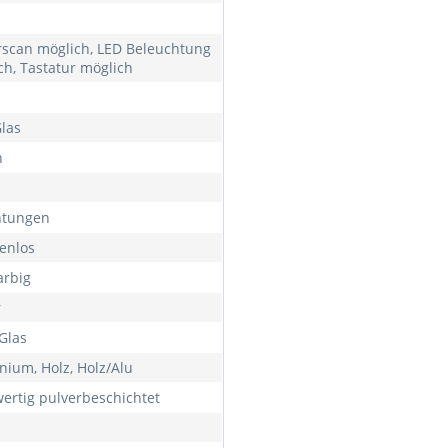
rscan möglich, LED Beleuchtung
ch, Tastatur möglich
Glas
h
htungen
enlos
arbig
r
Glas
nium, Holz, Holz/Alu
ertig pulverbeschichtet