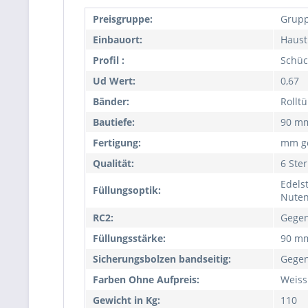
Preisgruppe:
Grupp
Einbauort:
Haust
Profil :
Schüc
Ud Wert:
0,67
Bänder:
Rollt
Bautiefe:
90 m
Fertigung:
mm ge
Qualität:
6 Ste
Edelst
Füllungsoptik:
Nute
RC2:
Gegen
Füllungsstärke:
90 m
Sicherungsbolzen bandseitig:
Gegen
Farben Ohne Aufpreis:
Weiss
Gewicht in Kg:
110