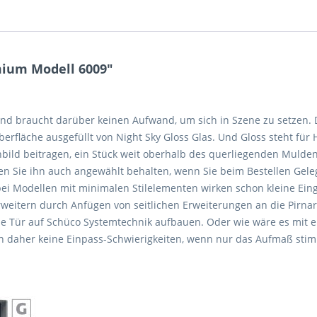
mium Modell 6009"
 und braucht darüber keinen Aufwand, um sich in Szene zu setzen
erfläche ausgefüllt von Night Sky Gloss Glas. Und Gloss steht für
ld beitragen, ein Stück weit oberhalb des querliegenden Muldengr
en Sie ihn auch angewählt behalten, wenn Sie beim Bestellen Gel
i Modellen mit minimalen Stilelementen wirken schon kleine Eingr
itern durch Anfügen von seitlichen Erweiterungen an die Pirnar Tü
liche Tür auf Schüco Systemtechnik aufbauen. Oder wie wäre es mi
en daher keine Einpass-Schwierigkeiten, wenn nur das Aufmaß sti