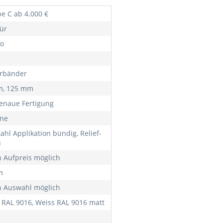
e C ab 4.000 €
ür
o
ürbänder
m, 125 mm
naue Fertigung
rne
ahl Applikation bündig, Relief-
n
 Aufpreis möglich
m
 Auswahl möglich
 RAL 9016, Weiss RAL 9016 matt