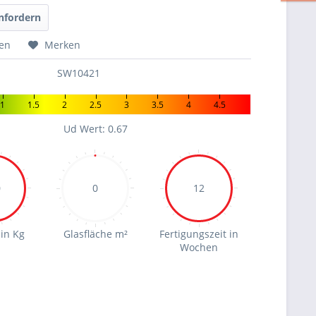
nfordern
hen
Merken
SW10421
1
1.5
2
2.5
3
3.5
4
4.5
Ud Wert: 0.67
0
0
12
in Kg
Glasfläche m²
Fertigungszeit in
Wochen