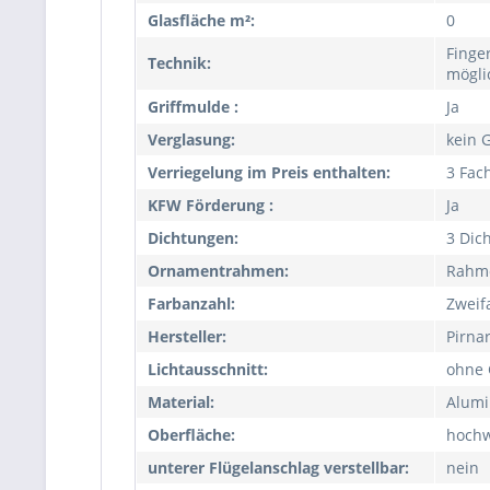
Glasfläche m²:
0
Finge
Technik:
mögli
Griffmulde :
Ja
Verglasung:
kein 
Verriegelung im Preis enthalten:
3 Fac
KFW Förderung :
Ja
Dichtungen:
3 Dic
Ornamentrahmen:
Rahm
Farbanzahl:
Zweif
Hersteller:
Pirna
Lichtausschnitt:
ohne 
Material:
Alumi
Oberfläche:
hochw
unterer Flügelanschlag verstellbar:
nein