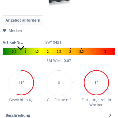
Angebot anfordern
Merken
Artikel-Nr.:
SW10421
0.5
1
1.5
2
2.5
3
3.5
4
4.5
Ud Wert: 0.67
110
0
12
Gewicht in Kg
Glasfläche m²
Fertigungszeit in
Wochen
Beschreibung