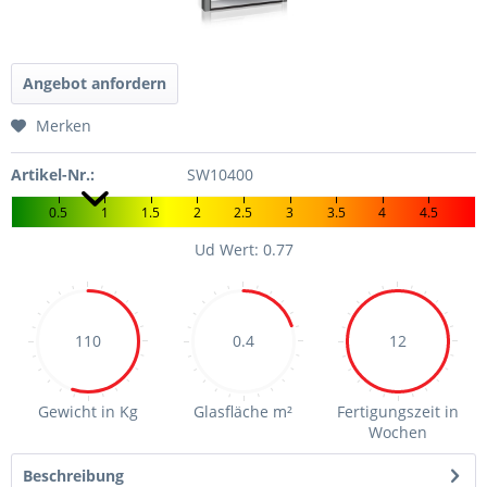
Angebot anfordern
Merken
Artikel-Nr.:
SW10400
0.5
1
1.5
2
2.5
3
3.5
4
4.5
Ud Wert: 0.77
110
0.4
12
Gewicht in Kg
Glasfläche m²
Fertigungszeit in
Wochen
Beschreibung