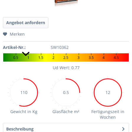
Angebot anfordern
Merken
Artikel-Nr.:
SW10362
0.5
1
1.5
2
2.5
3
3.5
4
4.5
Ud Wert: 0.77
110
0.5
12
Gewicht in Kg
Glasfläche m²
Fertigungszeit in
Wochen
Beschreibung