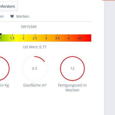
nfordern
hen
Merken
SW10349
1
1.5
2
2.5
3
3.5
4
4.5
Ud Wert: 0.77
5
0.3
12
in Kg
Glasfläche m²
Fertigungszeit in
Wochen