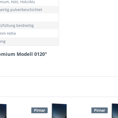
nium, Holz, Holz/Alu
ertig pulverbeschichtet
tzfüllung beidseitig
 mm Höhe
ung
remium Modell 0120"
Pirnar
Pirnar