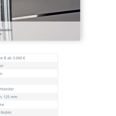
e B ab 3.000 €
ür
o
ürbänder
m, 125 mm
rne
f-Nuten