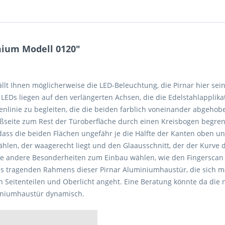
mium Modell 0120"
fällt Ihnen möglicherweise die LED-Beleuchtung, die Pirnar hier s
r LEDs liegen auf den verlängerten Achsen, die die Edelstahlapplika
enlinie zu begleiten, die die beiden farblich voneinander abgehob
eßseite zum Rest der Türoberfläche durch einen Kreisbogen begrenz
 dass die beiden Flächen ungefähr je die Hälfte der Kanten oben 
wählen, der waagerecht liegt und den Glaausschnitt, der der Kurve 
ie andere Besonderheiten zum Einbau wählen, wie den Fingerscan o
des tragenden Rahmens dieser Pirnar Aluminiumhaustür, die sich maß
Seitenteilen und Oberlicht angeht. Eine Beratung könnte da die nö
miniumhaustür dynamisch.