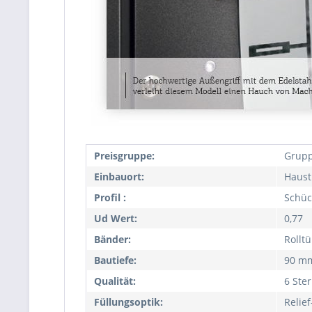
Preisgruppe:
Grupp
Einbauort:
Haust
Profil :
Schüc
Ud Wert:
0,77
Bänder:
Rollt
Bautiefe:
90 m
Qualität:
6 Ste
Füllungsoptik:
Relie