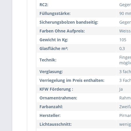
RC2:
Gegen
Füllungsstärke:
90 m
Sicherungsbolzen bandseitig:
Gegen
Farben Ohne Aufpreis:
Weiss
Gewicht in Kg:
105
Glasfläche m²:
0,3
Finge
Technik:
mögli
Verglasung:
3 fac
Verriegelung im Preis enthalten:
3 Fac
KFW Förderung :
Ja
Ornamentrahmen:
Rahm
Farbanzahl:
Zweif
Hersteller:
Pirna
Lichtausschnitt:
wenig