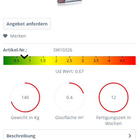
Angebot anfordern
Merken
Artikel-Nr.:
SW10326
0.5
1
1.5
2
2.5
3
3.5
4
4.5
Ud Wert: 0.67
140
0.4
12
Gewicht in Kg
Glasfläche m²
Fertigungszeit in
Wochen
Beschreibung