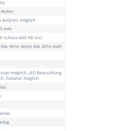
rne
f-Nuten
 Aufpreis möglich
25 mm
ck Schüco ADS HD incl.
 RAL 9016, Weiss RAL 9016 matt
rscan möglich, LED Beleuchtung
ch, Tastatur möglich
Glas
h
enlos
arbig
r