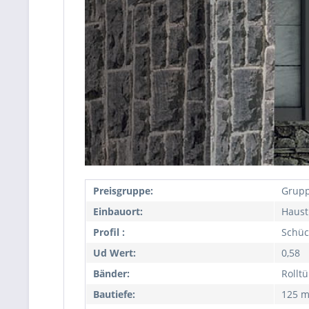
Preisgruppe:
Grupp
Einbauort:
Haust
Profil :
Schüc
Ud Wert:
0,58
Bänder:
Rollt
Bautiefe:
125 