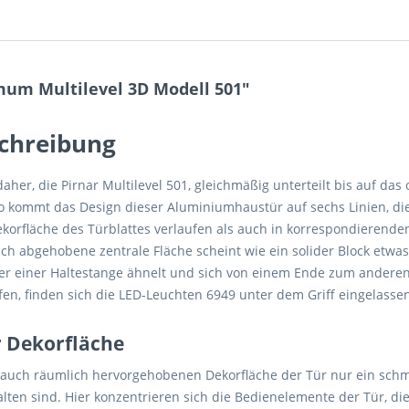
mum Multilevel 3D Modell 501"
schreibung
daher, die Pirnar Multilevel 501, gleichmäßig unterteilt bis auf da
 kommt das Design dieser Aluminiumhaustür auf sechs Linien, die
korfläche des Türblattes verlaufen als auch in korrespondierenden
blich abgehobene zentrale Fläche scheint wie ein solider Block et
r einer Haltestange ähnelt und sich von einem Ende zum anderen 
en, finden sich die LED-Leuchten 6949 unter dem Griff eingelassen.
r Dekorfläche
d auch räumlich hervorgehobenen Dekorfläche der Tür nur ein schma
ten sind. Hier konzentrieren sich die Bedienelemente der Tür, die