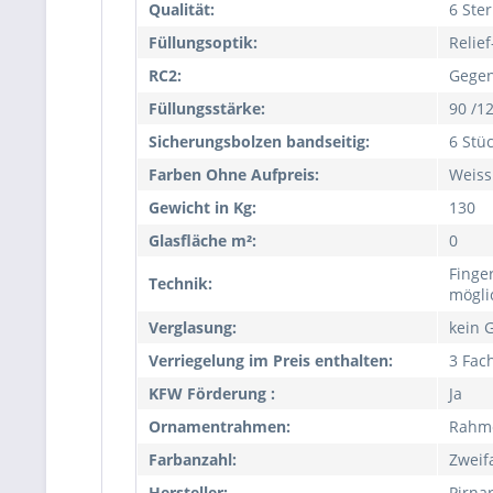
Qualität:
6 Ste
Füllungsoptik:
Relie
RC2:
Gegen
Füllungsstärke:
90 /1
Sicherungsbolzen bandseitig:
6 Stü
Farben Ohne Aufpreis:
Weiss
Gewicht in Kg:
130
Glasfläche m²:
0
Finge
Technik:
mögli
Verglasung:
kein 
Verriegelung im Preis enthalten:
3 Fac
KFW Förderung :
Ja
Ornamentrahmen:
Rahm
Farbanzahl:
Zweif
Hersteller:
Pirna