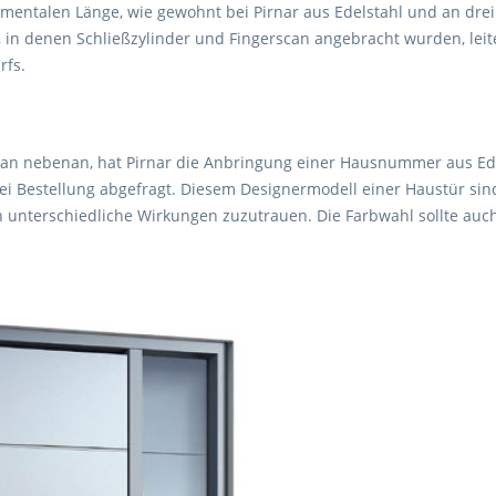
umentalen Länge, wie gewohnt bei Pirnar aus Edelstahl und an drei
 in denen Schließzylinder und Fingerscan angebracht wurden, leite
rfs.
can nebenan, hat Pirnar die Anbringung einer Hausnummer aus Edel
l bei Bestellung abgefragt. Diesem Designermodell einer Haustür s
h unterschiedliche Wirkungen zuzutrauen. Die Farbwahl sollte au