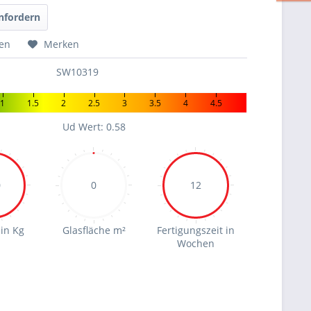
nfordern
hen
Merken
SW10319
1
1.5
2
2.5
3
3.5
4
4.5
Ud Wert: 0.58
0
0
12
in Kg
Glasfläche m²
Fertigungszeit in
Wochen