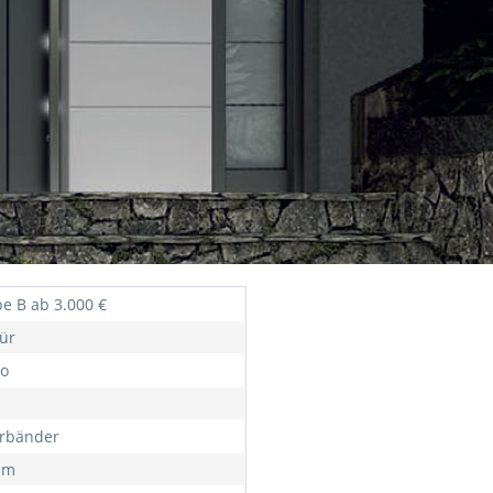
e B ab 3.000 €
ür
o
ürbänder
mm