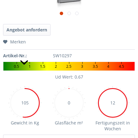
Angebot anfordern
Merken
Artikel-Nr.:
SW10297
0.5
1
1.5
2
2.5
3
3.5
4
4.5
Ud Wert: 0.67
105
0
12
Gewicht in Kg
Glasfläche m²
Fertigungszeit in
Wochen