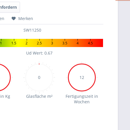
nfordern
hen
Merken
SW11250
1
1.5
2
2.5
3
3.5
4
4.5
Ud Wert: 0.67
5
0
12
in Kg
Glasfläche m²
Fertigungszeit in
Wochen