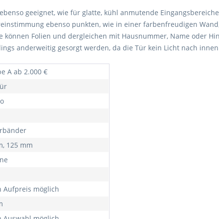
ebenso geeignet, wie für glatte, kühl anmutende Eingangsbereiche
instimmung ebenso punkten, wie in einer farbenfreudigen Wand, in
äche können Folien und dergleichen mit Hausnummer, Name oder Hi
ngs anderweitig gesorgt werden, da die Tür kein Licht nach innen 
e A ab 2.000 €
ür
o
ürbänder
m, 125 mm
rne
 Aufpreis möglich
m
 Auswahl möglich