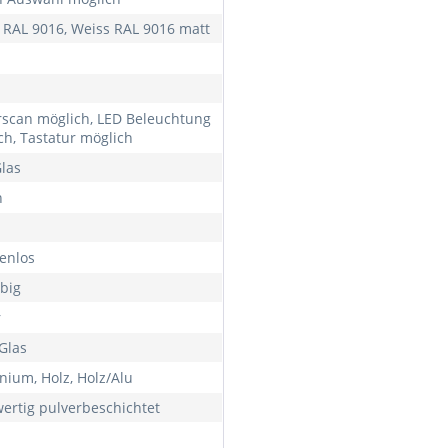
 RAL 9016, Weiss RAL 9016 matt
rscan möglich, LED Beleuchtung
ch, Tastatur möglich
Glas
h
enlos
rbig
r
Glas
nium, Holz, Holz/Alu
ertig pulverbeschichtet