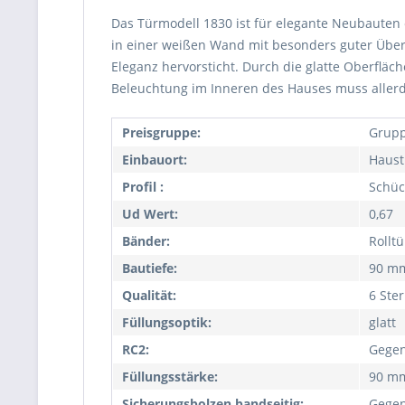
Das Türmodell 1830 ist für elegante Neubauten 
in einer weißen Wand mit besonders guter Übere
Eleganz hervorsticht. Durch die glatte Oberfl
Beleuchtung im Inneren des Hauses muss allerdi
Preisgruppe:
Grupp
Einbauort:
Haust
Profil :
Schüc
Ud Wert:
0,67
Bänder:
Rollt
Bautiefe:
90 m
Qualität:
6 Ste
Füllungsoptik:
glatt
RC2:
Gegen
Füllungsstärke:
90 m
Sicherungsbolzen bandseitig:
Gegen