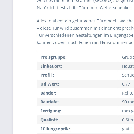
welches mit einem Scanner (SECURO) ausgerüste
Natürlich besitzt die Tür einen Wetterschenkel.
Alles in allem ein gelungenes Türmodell, welc
– diese Tür wird zusammen mit einer entspreche
Tür verschiedenen Gestaltungen im Eingangsbere
können zudem noch Folien mit Hausnummer ode
Preisgruppe:
Grupp
Einbauort:
Haust
Profil :
Schüc
Ud Wert:
0,77
Bänder:
Rollt
Bautiefe:
90 m
Fertigung:
mm ge
Qualität:
6 Ste
Füllungsoptik:
glatt