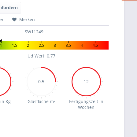
nfordern
hen
Merken
SW11249
1
1.5
2
2.5
3
3.5
4
4.5
Ud Wert: 0.77
0
0.5
12
in Kg
Glasfläche m²
Fertigungszeit in
Wochen