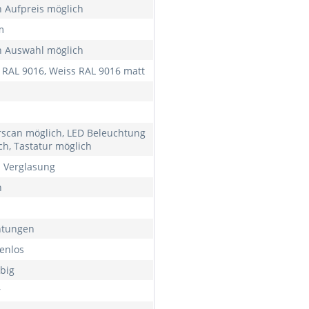
 Aufpreis möglich
m
 Auswahl möglich
 RAL 9016, Weiss RAL 9016 matt
rscan möglich, LED Beleuchtung
ch, Tastatur möglich
h Verglasung
h
htungen
enlos
rbig
r