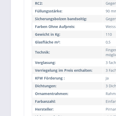
RC2:
Gegen
Füllungsstärke:
90 m
Sicherungsbolzen bandseitig:
Gegen
Farben Ohne Aufpreis:
Weiss
Gewicht in Kg:
110
Glasfläche m²:
0,5
Finge
Technik:
mögli
Verglasung:
3 fac
Verriegelung im Preis enthalten:
3 Fac
KFW Förderung :
Ja
Dichtungen:
3 Dic
Ornamentrahmen:
Rahm
Farbanzahl:
Einfa
Hersteller:
Pirna