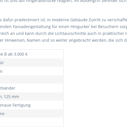
t ist und auf Fingerabdrücke reagiert. Im Außengriff befindet s
hes dafür prädestiniert ist, in moderne Gebäude Zutritt zu versc
nden Fassadengestaltung für einen Hingucker bei Besuchern sorge
ich an und kann durch die Lichtausschnitte auch in praktischer 
r Hinweisen, Namen und so weiter angebracht werden, die sich 
e B ab 3.000 €
ür
o
ürbänder
m, 125 mm
naue Fertigung
rne