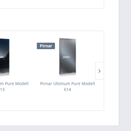
Pirnar
Pirnar
um Pure Modell
Pirnar Ultimum Pure Modell
Pirnar Ulti
13
614