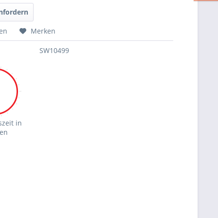
nfordern
hen
Merken
SW10499
zeit in
en