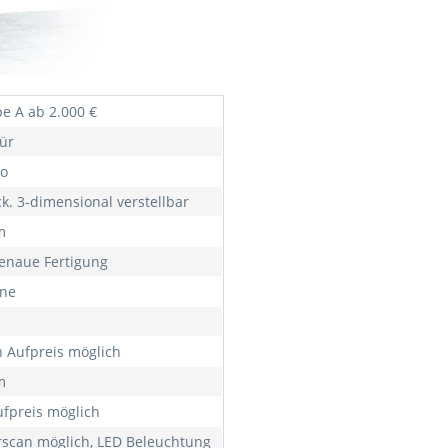
e A ab 2.000 €
ür
o
ck. 3-dimensional verstellbar
m
naue Fertigung
rne
 Aufpreis möglich
m
ufpreis möglich
rscan möglich, LED Beleuchtung