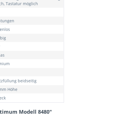
ch, Tastatur möglich
htungen
enlos
rbig
r
las
inium
tzfüllung beidseitig
 mm Höhe
eck
ptimum Modell 8480"