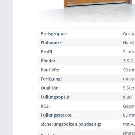
Preisgruppe:
Grupp
Einbauort:
Haust
Profil :
Schüc
Bänder:
3-Stü
Bautiefe:
90 m
Fertigung:
mm ge
Qualität:
5 Ste
Füllungsoptik:
glatt
RC2:
Gegen
Füllungsstärke:
85 m
Sicherungsbolzen bandseitig:
mit A
Finge