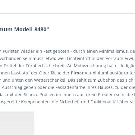
imum Modell 8480"
uristen wieder ein Fest geboten - durch einen Minimalismus, de
vorhanden sein muss, etwa; weil Lichteintritt in den Vorraum erw
 Drittel der Türoberfläche breit. An Motivzeichnung hat es ledigli
nnen lässt. Auf der Oberfläche der
Pirnar
Aluminiumhaustür unter
der und unten den Wetterschenkel. Das zählt zum Zubehör, das sic
n Ausschlag geben oder die Fassadenfarbe Ihres Hauses, zu der di
das mit den Schüco Profilen im Innern auch kein Problem sein, die 
gereifte Komponenten, die Sicherheit und Funktionalität über vie