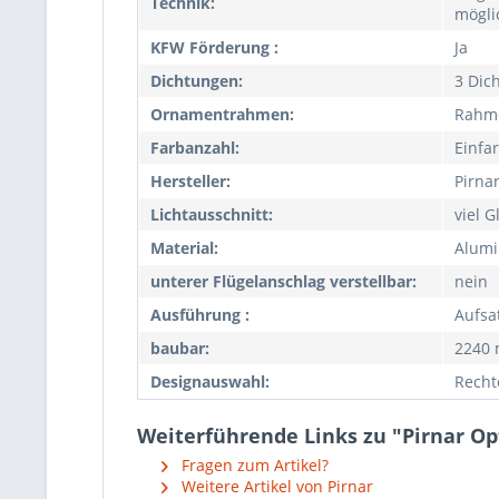
Technik:
mögli
KFW Förderung :
Ja
Dichtungen:
3 Dic
Ornamentrahmen:
Rahm
Farbanzahl:
Einfa
Hersteller:
Pirna
Lichtausschnitt:
viel G
Material:
Alum
unterer Flügelanschlag verstellbar:
nein
Ausführung :
Aufsa
baubar:
2240
Designauswahl:
Recht
Weiterführende Links zu "Pirnar O
Fragen zum Artikel?
Weitere Artikel von Pirnar