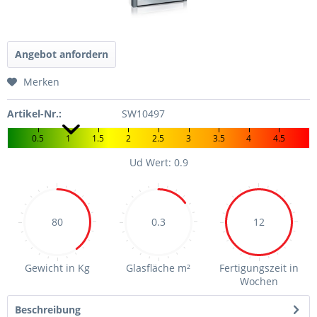
Angebot anfordern
Merken
Artikel-Nr.:
SW10497
0.5
1
1.5
2
2.5
3
3.5
4
4.5
Ud Wert: 0.9
80
0.3
12
Gewicht in Kg
Glasfläche m²
Fertigungszeit in
Wochen
Beschreibung