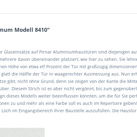
imum Modell 8410"
ür Glaseinsätze auf Pirnar Aluminiumhaustüren sind diejenigen au
hrere davon übereinander platziert, wie hier zu sehen. Sie lehne
n Höhe von etwa elf Prozent der Tür mit großzügig dimensionier
 glatt die Hälfte der Tür in waagerechter Ausmessung aus. Nun erhi
ätze gibt, nicht ohne Grund, denn sie zeigen von der Kante die Mit
über. Diesem Strich ist es aber nicht vergönnt, bis zum gegenüber
gn dieses Modells weiter beeinflussen könnten, um die für Sie per
onen zu und mehr als eine Farbe soll es auch im Repertoire geben
s Loch im Eingangsbereich Ihrer Baustelle auszufüllen. Die Haustür