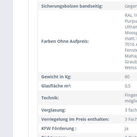
Sicherungsbolzen bandseitig:
Gegen
RAL 1
Purpu
Ultra
Moosg
matt,
Farben Ohne Aufpreis:
7016 
Fenst
Mahag
Graub
Weiss
Gewicht in Kg:
80
Glasfläche m²:
0,5
Finge
Technik:
mögli
Verglasung:
3 fac
Verriegelung im Preis enthalten:
3 Fac
KFW Förderung :
Ja