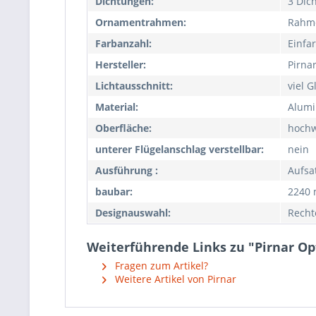
Dichtungen:
3 Dic
Ornamentrahmen:
Rahm
Farbanzahl:
Einfa
Hersteller:
Pirna
Lichtausschnitt:
viel G
Material:
Alumi
Oberfläche:
hochw
unterer Flügelanschlag verstellbar:
nein
Ausführung :
Aufsa
baubar:
2240
Designauswahl:
Recht
Weiterführende Links zu "Pirnar O
Fragen zum Artikel?
Weitere Artikel von Pirnar