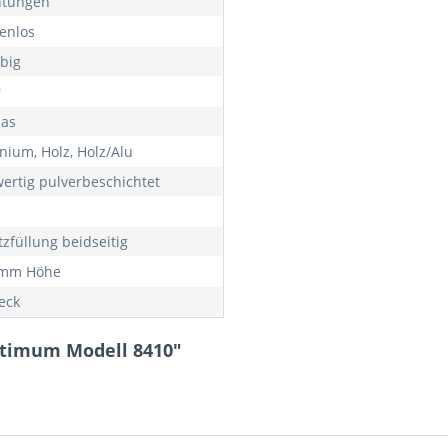
htungen
enlos
rbig
r
las
nium, Holz, Holz/Alu
ertig pulverbeschichtet
tzfüllung beidseitig
 mm Höhe
eck
ptimum Modell 8410"