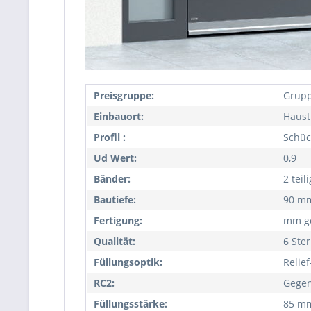
Preisgruppe:
Grupp
Einbauort:
Haust
Profil :
Schüc
Ud Wert:
0,9
Bänder:
2 teil
Bautiefe:
90 m
Fertigung:
mm ge
Qualität:
6 Ste
Füllungsoptik:
Relie
RC2:
Gegen
Füllungsstärke:
85 m