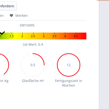
nfordern
hen
Merken
SW10495
1
1.5
2
2.5
3
3.5
4
4.5
Ud Wert: 0.9
0.5
12
in Kg
Glasfläche m²
Fertigungszeit in
Wochen