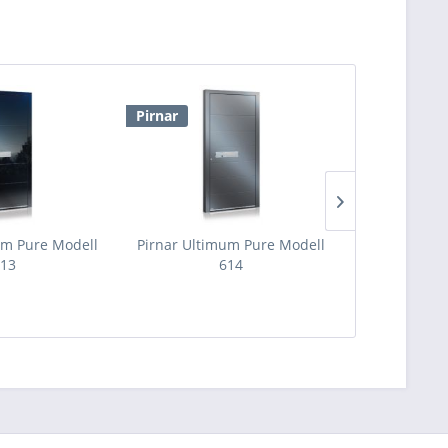
Pirnar
Pirnar
um Pure Modell
Pirnar Ultimum Pure Modell
Pirnar Ulti
13
614