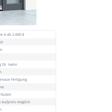
e A ab 2.000 €
ür
o
ig Dr. Hahn
m
naue Fertigung
rne
f-Nuten
 Aufpreis möglich
m