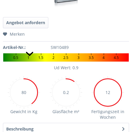
Angebot anfordern
Merken
Artikel-Nr.:
SW10489
0.5
1
1.5
2
2.5
3
3.5
4
4.5
Ud Wert: 0.9
80
0.2
12
Gewicht in Kg
Glasfläche m²
Fertigungszeit in
Wochen
Beschreibung