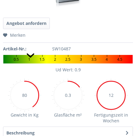
Angebot anfordern
Merken
Artikel-Nr.:
SW10487
0.5
1
1.5
2
2.5
3
3.5
4
4.5
Ud Wert: 0.9
80
0.3
12
Gewicht in Kg
Glasfläche m²
Fertigungszeit in
Wochen
Beschreibung