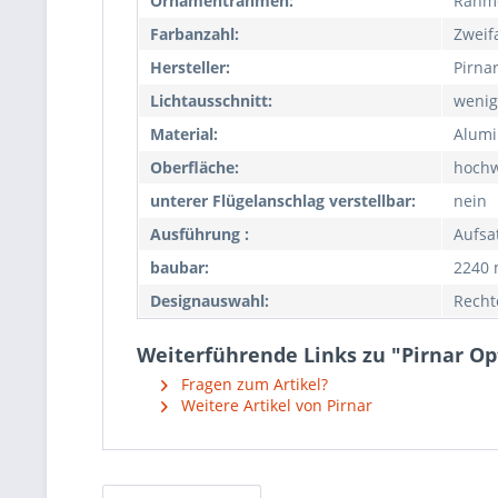
Ornamentrahmen:
Rahm
Farbanzahl:
Zweif
Hersteller:
Pirna
Lichtausschnitt:
wenig
Material:
Alumi
Oberfläche:
hochw
unterer Flügelanschlag verstellbar:
nein
Ausführung :
Aufsa
baubar:
2240
Designauswahl:
Recht
Weiterführende Links zu "Pirnar O
Fragen zum Artikel?
Weitere Artikel von Pirnar