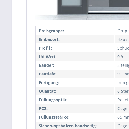
Preisgruppe:
Grupp
Einbauort:
Haust
Profil :
Schüc
Ud Wert:
0,9
Bänder:
2 teil
Bautiefe:
90 m
Fertigung:
mm ge
Qualität:
6 Ste
Füllungsoptik:
Relie
RC2:
Gegen
Füllungsstärke:
85 m
Sicherungsbolzen bandseitig:
Gegen