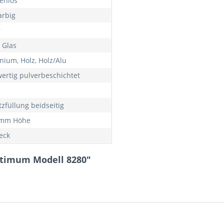
enlos
arbig
r
 Glas
nium, Holz, Holz/Alu
ertig pulverbeschichtet
tzfüllung beidseitig
 mm Höhe
eck
ptimum Modell 8280"