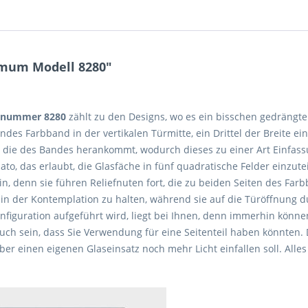
imum Modell 8280"
lnummer 8280
zählt zu den Designs, wo es ein bisschen gedrängter
ndes Farbband in der vertikalen Türmitte, ein Drittel der Breite 
 die des Bandes herankommt, wodurch dieses zu einer Art Einfassu
nato, das erlaubt, die Glasfäche in fünf quadratische Felder einzute
in, denn sie führen Reliefnuten fort, die zu beiden Seiten des Far
t in der Kontemplation zu halten, während sie auf die Türöffnung 
onfiguration aufgeführt wird, liegt bei Ihnen, denn immerhin könne
ch sein, dass Sie Verwendung für eine Seitenteil haben könnten.
 über einen eigenen Glaseinsatz noch mehr Licht einfallen soll. All