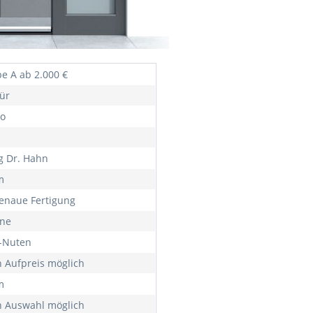
e A ab 2.000 €
ür
o
ig Dr. Hahn
m
naue Fertigung
rne
f-Nuten
 Aufpreis möglich
m
 Auswahl möglich