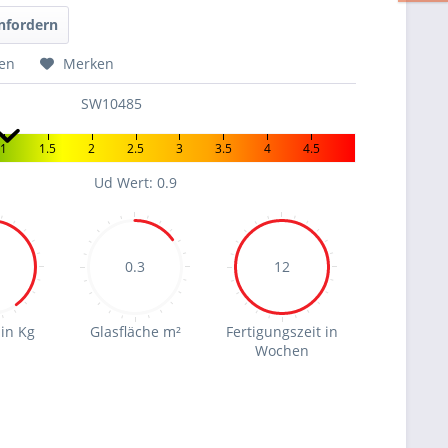
nfordern
hen
Merken
SW10485
1
1.5
2
2.5
3
3.5
4
4.5
Ud Wert: 0.9
0.3
12
in Kg
Glasfläche m²
Fertigungszeit in
Wochen