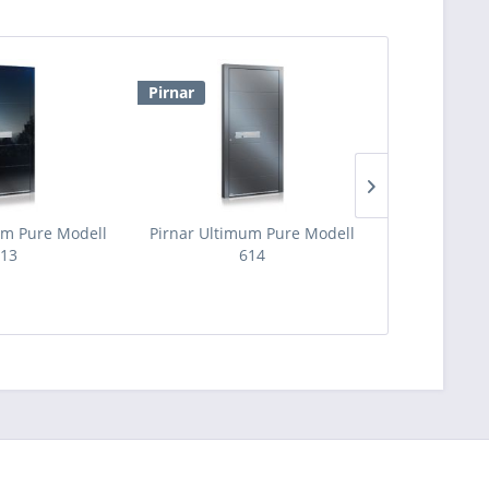
Pirnar
Pirnar
um Pure Modell
Pirnar Ultimum Pure Modell
Pirnar Ulti
13
614