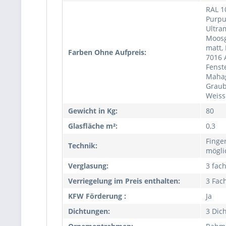
RAL 1
Purpu
Ultra
Moosg
matt,
Farben Ohne Aufpreis:
7016 
Fenst
Mahag
Graub
Weiss
Gewicht in Kg:
80
Glasfläche m²:
0,3
Finge
Technik:
mögli
Verglasung:
3 fac
Verriegelung im Preis enthalten:
3 Fac
KFW Förderung :
Ja
Dichtungen:
3 Dic