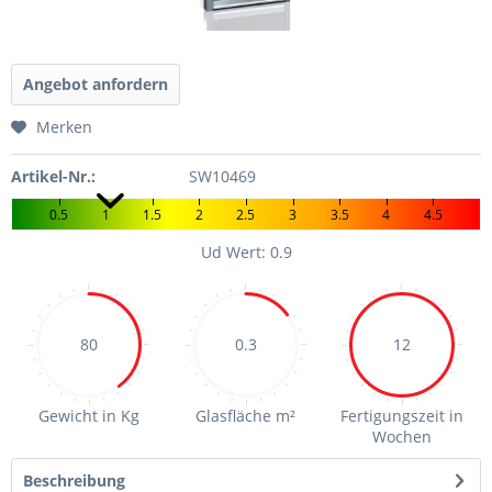
Angebot anfordern
Merken
Artikel-Nr.:
SW10469
0.5
1
1.5
2
2.5
3
3.5
4
4.5
Ud Wert: 0.9
80
0.3
12
Gewicht in Kg
Glasfläche m²
Fertigungszeit in
Wochen
Beschreibung