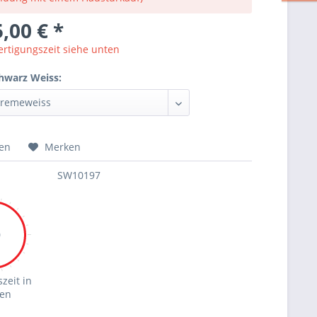
,00 € *
ertigungszeit siehe unten
hwarz Weiss:
hen
Merken
SW10197
0
zeit in
en